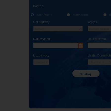
Podróż
samolotem
autokarem
d
Cel podróży
Wylot z:
Data wyjazdu
Data powrotu
Liczba nocy
Liczba Dorosłych
Szukaj