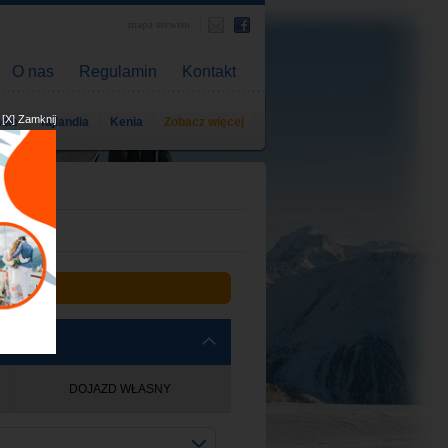
mapa serwisu
O nas
Regulamin
Kontakt
[X] Zamknij
ndie
Tajlandia
Kenia
Zobacz więcej
DOJAZD WŁASNY