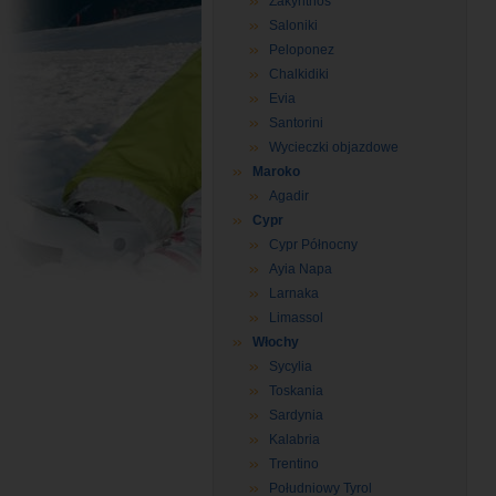
Zakynthos
Saloniki
Peloponez
Chalkidiki
Evia
Santorini
Wycieczki objazdowe
Maroko
Agadir
Cypr
Cypr Północny
Ayia Napa
Larnaka
Limassol
Włochy
Sycylia
Toskania
Sardynia
Kalabria
Trentino
Południowy Tyrol