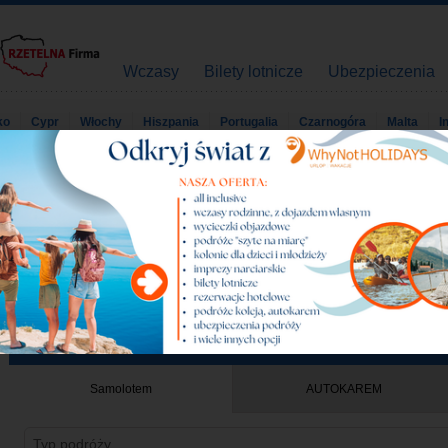
Wczasy
Bilety lotnicze
Ubezpieczenia
ko
Cypr
Włochy
Hiszpania
Portugalia
Czarnogóra
Malta
I
Urlop Wczasy Wakacje
Strona główna
Urlop Wczasy Wakacje
Nowe wyszukiwanie
Wyszukiwarka wczasów
Samolotem
AUTOKAREM
Typ podróży