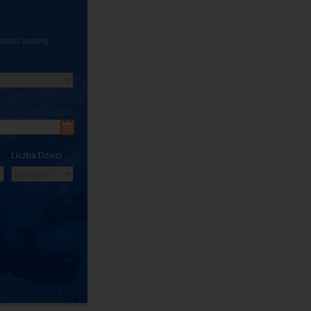
ojazd własny
Liczba Dzieci