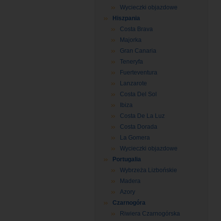
Wycieczki objazdowe
Hiszpania
Costa Brava
Majorka
Gran Canaria
Teneryfa
Fuerteventura
Lanzarote
Costa Del Sol
Ibiza
Costa De La Luz
Costa Dorada
La Gomera
Wycieczki objazdowe
Portugalia
Wybrzeża Lizbońskie
Madera
Azory
Czarnogóra
Riwiera Czarnogórska