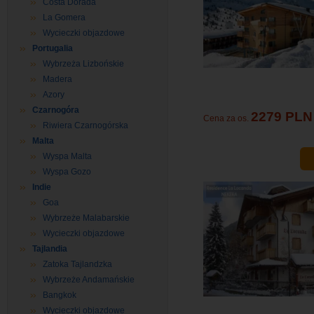
Costa Dorada
La Gomera
Wycieczki objazdowe
Portugalia
Wybrzeża Lizbońskie
Madera
Azory
Czarnogóra
2279 PLN
Cena za os.
Riwiera Czarnogórska
Malta
Wyspa Malta
Wyspa Gozo
Indie
Goa
Wybrzeże Malabarskie
Wycieczki objazdowe
Tajlandia
Zatoka Tajlandzka
Wybrzeże Andamańskie
Bangkok
Wycieczki objazdowe