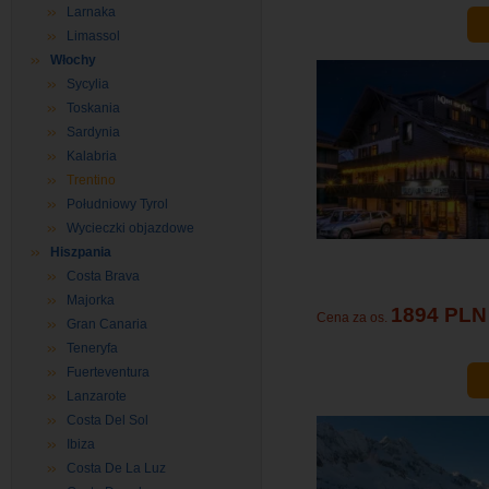
Larnaka
Limassol
Włochy
Sycylia
Toskania
Sardynia
Kalabria
Trentino
Południowy Tyrol
Wycieczki objazdowe
Hiszpania
Costa Brava
Majorka
1894 PLN
Cena za os.
Gran Canaria
Teneryfa
Fuerteventura
Lanzarote
Costa Del Sol
Ibiza
Costa De La Luz