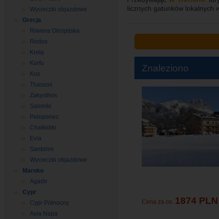
licznych gatunków lokalnych 
Wycieczki objazdowe
Grecja
Riwiera Olimpijska
Rodos
Kreta
Korfu
Znaleziono
Kos
Thassos
Zakynthos
Saloniki
Peloponez
Chalkidiki
Evia
Santorini
Wycieczki objazdowe
Maroko
Agadir
Cypr
1874 PLN
Cena za os.
Cypr Północny
Ayia Napa