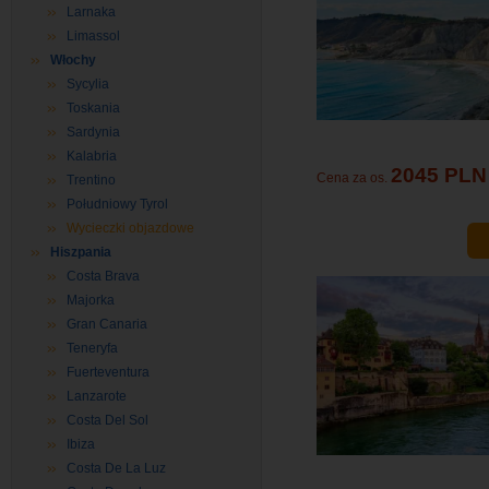
Larnaka
Limassol
Włochy
Sycylia
Toskania
Sardynia
Kalabria
2045 PLN
Cena za os.
Trentino
Południowy Tyrol
Wycieczki objazdowe
Hiszpania
Costa Brava
Majorka
Gran Canaria
Teneryfa
Fuerteventura
Lanzarote
Costa Del Sol
Ibiza
Costa De La Luz