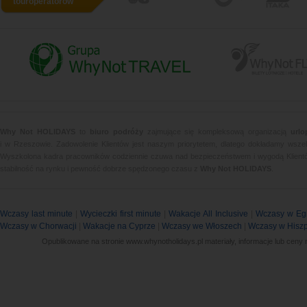
touroperatorów
www.whynottravel.pl
www.whynotfly.pl
Why Not HOLIDAYS
to
biuro podróży
zajmujące się kompleksową organizacją
urlo
i w Rzeszowie. Zadowolenie Klientów jest naszym priorytetem, dlatego dokładamy wsze
Wyszkolona kadra pracowników codziennie czuwa nad bezpieczeństwem i wygodą Klient
stabilność na rynku i pewność dobrze spędzonego czasu z
Why Not HOLIDAYS
.
Wczasy last minute
|
Wycieczki first minute
|
Wakacje All Inclusive
|
Wczasy w Egi
Wczasy w Chorwacji
|
Wakacje na Cyprze
|
Wczasy we Włoszech
|
Wczasy w Hiszp
Opublikowane na stronie www.whynotholidays.pl materiały, informacje lub ceny 