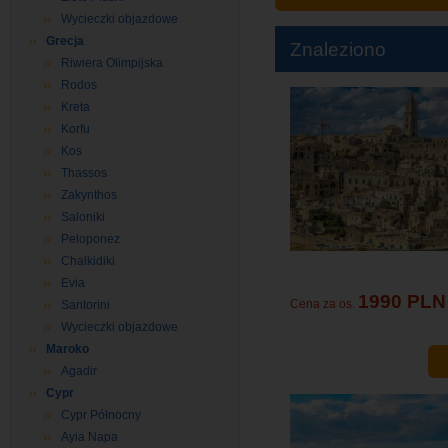
Wycieczki objazdowe
Grecja
Znaleziono
Riwiera Olimpijska
Rodos
Kreta
Korfu
Kos
Thassos
Zakynthos
Saloniki
Peloponez
Chalkidiki
Evia
1990 PLN
Cena za os.
Santorini
Wycieczki objazdowe
Maroko
Agadir
Cypr
Cypr Północny
Ayia Napa