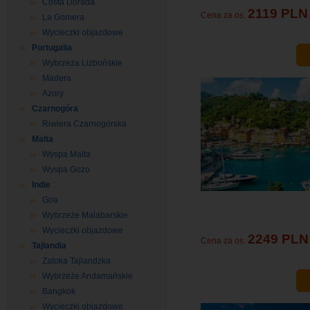
Costa Dorada
2119 PLN
Cena za os.
La Gomera
Wycieczki objazdowe
Portugalia
Wybrzeża Lizbońskie
Madera
Azory
Czarnogóra
Riwiera Czarnogórska
Malta
Wyspa Malta
Wyspa Gozo
Indie
Goa
Wybrzeże Malabarskie
Wycieczki objazdowe
2249 PLN
Cena za os.
Tajlandia
Zatoka Tajlandzka
Wybrzeże Andamańskie
Bangkok
Wycieczki objazdowe