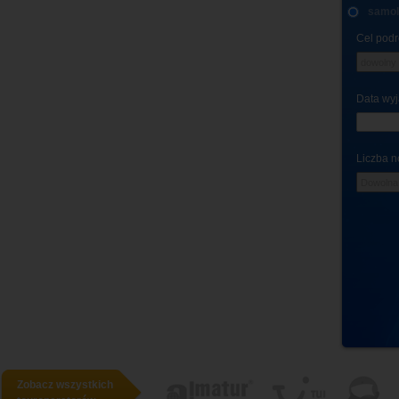
samo
Cel podr
Data wy
Liczba n
Zobacz wszystkich