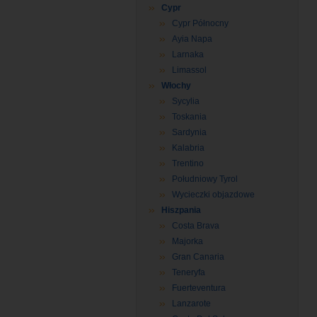
Cypr
Cypr Północny
Ayia Napa
Larnaka
Limassol
Włochy
Sycylia
Toskania
Sardynia
Kalabria
Trentino
Południowy Tyrol
Wycieczki objazdowe
Hiszpania
Costa Brava
Majorka
Gran Canaria
Teneryfa
Fuerteventura
Lanzarote