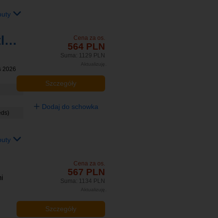
buty
Ibis Budapest Castle Hill
Cena za os.
564 PLN
Suma: 1129 PLN
Aktualizuję
is 2026
Szczegóły
Dodaj do schowka
eds)
buty
Cena za os.
567 PLN
i
Suma: 1134 PLN
Aktualizuję
Szczegóły