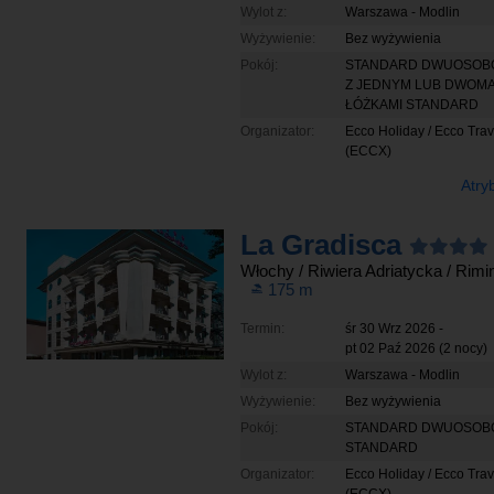
Wylot z:
Warszawa - Modlin
Wyżywienie:
Bez wyżywienia
Pokój:
STANDARD DWUOSO
Z JEDNYM LUB DWOM
ŁÓŻKAMI STANDARD
Organizator:
Ecco Holiday / Ecco Trav
(ECCX)
Atry
La Gradisca
Włochy
/ Riwiera Adriatycka
/ Rimin
175
m
Termin:
śr 30 Wrz 2026
-
pt 02 Paź 2026
(2 nocy)
Wylot z:
Warszawa - Modlin
Wyżywienie:
Bez wyżywienia
Pokój:
STANDARD DWUOSO
STANDARD
Organizator:
Ecco Holiday / Ecco Trav