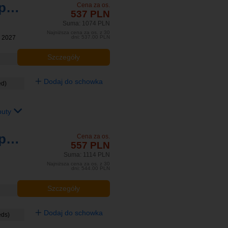
Corvin Hotel Budapest Corvin and Sissi Wing
Cena za os.
537 PLN
Suma: 1074 PLN
Najniższa cena za os. z 30
y 2027
dni: 537.00 PLN
Szczegóły
Dodaj do schowka
ed)
buty
Corvin Hotel Budapest Corvin Wing
Cena za os.
557 PLN
Suma: 1114 PLN
Najniższa cena za os. z 30
dni: 544.00 PLN
Szczegóły
Dodaj do schowka
eds)