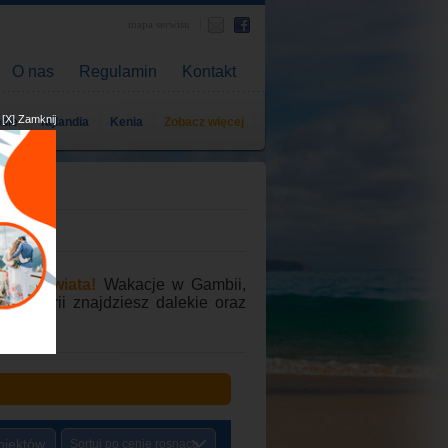
mapa serwisu
O nas
Regulamin
Kontakt
[X] Zamknij
ndie
Tajlandia
Kenia
Zobacz więcej
ątków świata!
Wakacje w Gambii,
kategorii znajdziesz dalekie oraz
iektów
Sortuj po cenie rosnąco