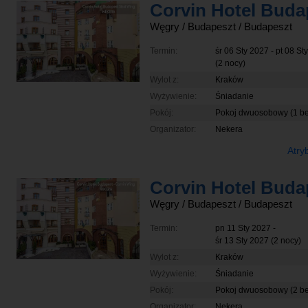
Węgry
/ Budapeszt
/ Budapeszt
Termin:
śr 06 Sty 2027
-
pt 08 St
(2 nocy)
Wylot z:
Kraków
Wyżywienie:
Śniadanie
Pokój:
Pokoj dwuosobowy (1 b
Organizator:
Nekera
Atry
Węgry
/ Budapeszt
/ Budapeszt
Termin:
pn 11 Sty 2027
-
śr 13 Sty 2027
(2 nocy)
Wylot z:
Kraków
Wyżywienie:
Śniadanie
Pokój:
Pokoj dwuosobowy (2 b
Organizator:
Nekera