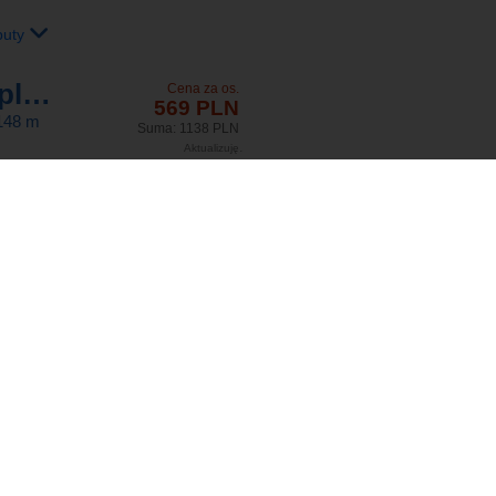
buty
Luna Holiday Complex
Cena za os.
569 PLN
148
m
Suma: 1138 PLN
Aktualizuję
Szczegóły
Dodaj do schowka
buty
Cena za os.
572 PLN
 Bay
Suma: 1144 PLN
Aktualizuję
Szczegóły