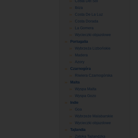
Costa Del Sol
Ibiza
Costa De La Luz
Costa Dorada
La Gomera
Wycieczki objazdowe
Portugalia
Wybrzeża Lizbońskie
Madera
Azory
Czarnogóra
Riwiera Czarnogórska
Malta
Wyspa Malta
Wyspa Gozo
Indie
Goa
Wybrzeże Malabarskie
Wycieczki objazdowe
Tajlandia
Zatoka Tajlandzka