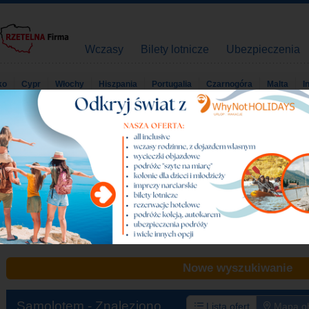
Wczasy
Bilety lotnicze
Ubezpieczenia
ko
Cypr
Włochy
Hiszpania
Portugalia
Czarnogóra
Malta
I
Egzotycznie
Strona główna
Wczasy
Egzotycznie
Przeżyj przygodę życia i wybierz się do najdalszych zak
cygaro z Meksyku lub niebiańskie plaże Goa i Phuket. W tej 
nietypowe miejsca na wypoczynek.
Nowe wyszukiwanie
Samolotem -
Znaleziono
Lista ofert
Mapa ob