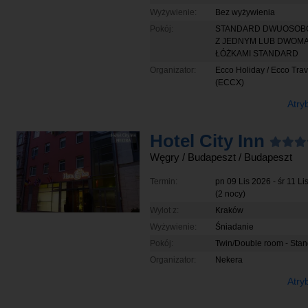
Wyżywienie:
Bez wyżywienia
Pokój:
STANDARD DWUOSO
Z JEDNYM LUB DWOM
ŁÓŻKAMI STANDARD
Organizator:
Ecco Holiday / Ecco Trav
(ECCX)
Atry
Hotel City Inn
Węgry
/ Budapeszt
/ Budapeszt
Termin:
pn 09 Lis 2026
-
śr 11 Li
(2 nocy)
Wylot z:
Kraków
Wyżywienie:
Śniadanie
Pokój:
Twin/Double room - Sta
Organizator:
Nekera
Atry