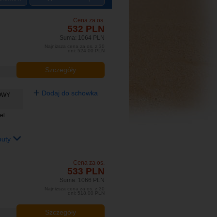
Cena za os.
532 PLN
Suma: 1064 PLN
Najniższa cena za os. z 30
dni: 524.00 PLN
Szczegóły
Dodaj do schowka
OWY
el
buty
Cena za os.
533 PLN
Suma: 1066 PLN
Najniższa cena za os. z 30
dni: 518.00 PLN
Szczegóły