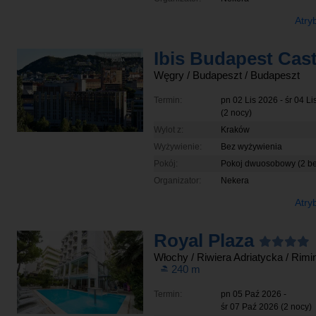
Atry
Węgry
/ Budapeszt
/ Budapeszt
Termin:
pn 02 Lis 2026
-
śr 04 L
(2 nocy)
Wylot z:
Kraków
Wyżywienie:
Bez wyżywienia
Pokój:
Pokoj dwuosobowy (2 b
Organizator:
Nekera
Atry
Royal Plaza
Włochy
/ Riwiera Adriatycka
/ Rimin
240
m
Termin:
pn 05 Paź 2026
-
śr 07 Paź 2026
(2 nocy)