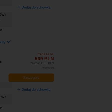
Dodaj do schowka
BOWY
A
el
buty
Cena za os.
569 PLN
i
Suma: 1138 PLN
Aktualizuję
Szczegóły
Dodaj do schowka
BOWY
el