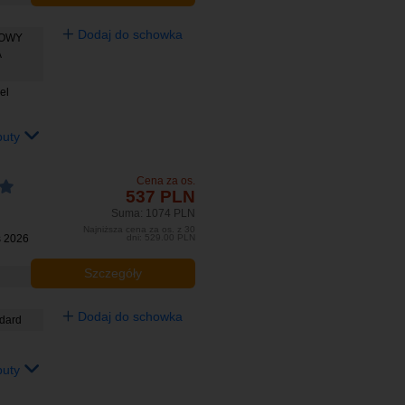
Dodaj do schowka
BOWY
A
el
buty
Cena za os.
537 PLN
Suma: 1074 PLN
Najniższa cena za os. z 30
s 2026
dni: 529.00 PLN
Szczegóły
Dodaj do schowka
ndard
buty