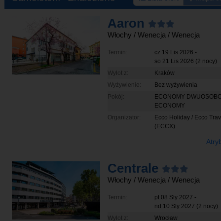
Aaron
Włochy
/ Wenecja
/ Wenecja
Termin:
cz 19 Lis 2026
-
so 21 Lis 2026
(2 nocy)
Wylot z:
Kraków
Wyżywienie:
Bez wyżywienia
Pokój:
ECONOMY DWUOSOB
ECONOMY
Organizator:
Ecco Holiday / Ecco Trav
(ECCX)
Atry
Centrale
Włochy
/ Wenecja
/ Wenecja
Termin:
pt 08 Sty 2027
-
nd 10 Sty 2027
(2 nocy)
Wylot z:
Wrocław