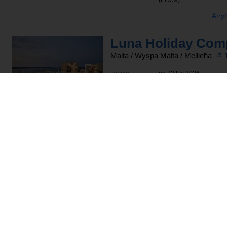
(ECCX)
Atry
Malta
/ Wyspa Malta
/ Mellieħa
Termin:
pn 23 Lis 2026
-
cz 26 Lis 2026
(3 nocy)
Wylot z:
Katowice
Wyżywienie:
Bez wyżywienia
Pokój:
Studio Standard
Organizator:
Thomas Cook
Atry
Coral Hotel
Malta
/ Wyspa Malta
/ Saint Paul's
507
m
Termin:
nd 29 Lis 2026
-
śr 02 Gru 2026
(3 nocy)