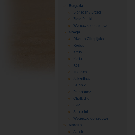
Bułgaria
Słoneczny Brzeg
Złote Piaski
Wycieczki objazdowe
Grecja
Riwiera Olimpijska
Rodos
Kreta
Korfu
Kos
Thassos
Zakynthos
Saloniki
Peloponez
Chalkidiki
Evia
Santorini
Wycieczki objazdowe
Maroko
Agadir