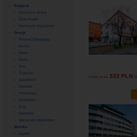
Bułgaria
Słoneczny Brzeg
Złote Piaski
Wycieczki objazdowe
Grecja
Riwiera Olimpijska
Rodos
Kreta
Korfu
Kos
Thassos
532 PLN
Cena za os.
S
Zakynthos
Saloniki
Peloponez
Chalkidiki
Evia
Santorini
Wycieczki objazdowe
Maroko
Agadir