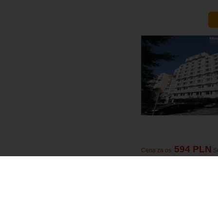
594 PLN
Cena za os.
S
GRATISY