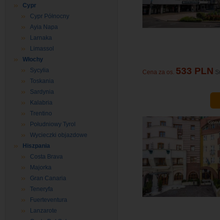
Cypr
Cypr Północny
Ayia Napa
Larnaka
Limassol
Włochy
533 PLN
Sycylia
Cena za os.
S
Toskania
Sardynia
Kalabria
Trentino
Południowy Tyrol
Wycieczki objazdowe
Hiszpania
Costa Brava
Majorka
Gran Canaria
Teneryfa
Fuerteventura
Lanzarote